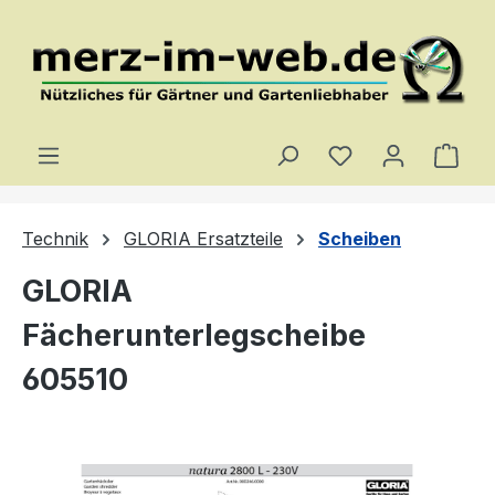
Zum Hauptinhalt springen
Du hast 0 Produ
Ware
Technik
GLORIA Ersatzteile
Scheiben
GLORIA
Fächerunterlegscheibe
605510
Bildergalerie überspringen