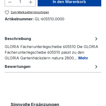
Produkt Anzahl: Gib den gewünschten We
In den Warenkorb
Zum Merkzettel hinzufügen
Artikelnummer:
GL-605510.0000
Beschreibung
GLORIA Fächerunterlegscheibe 605510 Die GLORIA
Fächerunterlegscheibe 605510 passt zu den
GLORIA Gartenhäckslern natura 2800…
Mehr
Bewertungen
Produktgalerie überspringen
Sinnvolle Ergänzungen