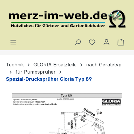
Zum Hauptinhalt springen
Du hast 0 Produ
Ware
Technik
GLORIA Ersatzteile
nach Gerätetyp
für Pumpsprüher
Spezial-Drucksprüher Gloria Typ 89