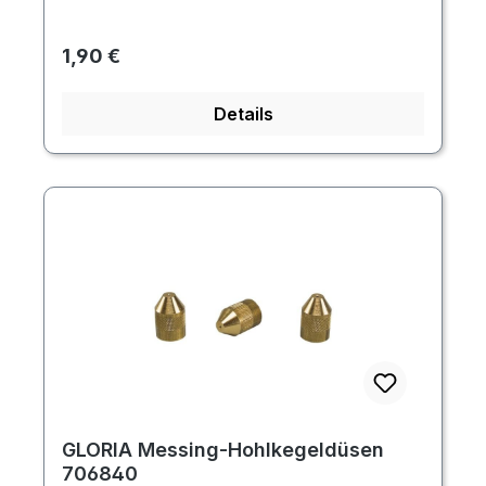
Regulärer Preis:
1,90 €
Details
GLORIA Messing-Hohlkegeldüsen
706840