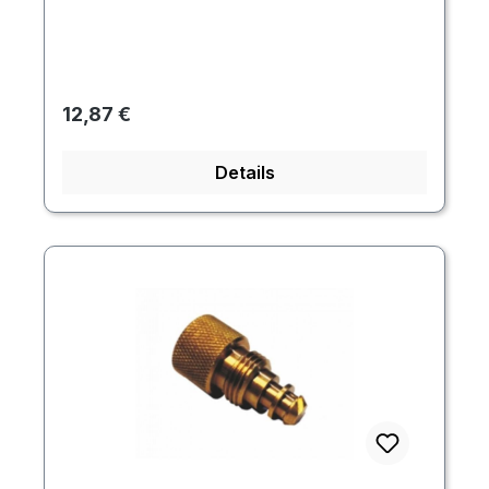
Regulärer Preis:
12,87 €
Details