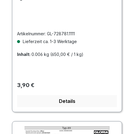
Artikelnummer:
GL-728781.1111
Lieferzeit ca. 1-3 Werktage
Inhalt:
0.006 kg
(650,00 € / 1 kg)
Regulärer Preis:
3,90 €
Details