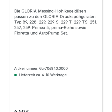
Die GLORIA Messing-Hohlkegeldüsen
passen zu den GLORIA Druckspühgeräten
Typ 89, 228, 229, 229 S, 229 T, 229 TS, 251,
257, 259, Primex 5, prima-Reihe sowie
Floretta und AutoPump Set.
Artikelnummer:
GL-706840.0000
Lieferzeit ca. 4-10 Werktage
Regulärer Preis:
6,50 €