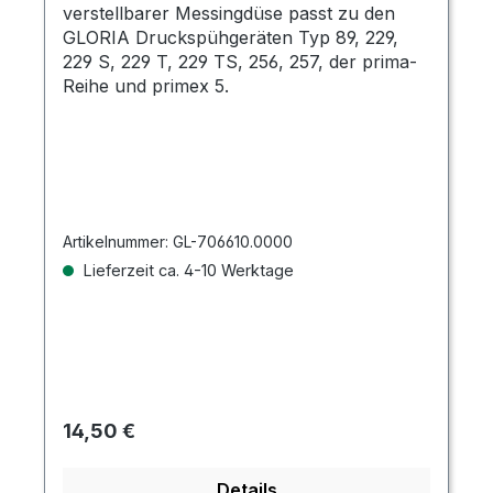
verstellbarer Messingdüse passt zu den
GLORIA Druckspühgeräten Typ 89, 229,
229 S, 229 T, 229 TS, 256, 257, der prima-
Reihe und primex 5.
Artikelnummer:
GL-706610.0000
Lieferzeit ca. 4-10 Werktage
Regulärer Preis:
14,50 €
Details