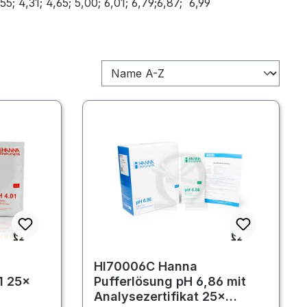
5; 4,31; 4,65; 5,00; 6,01; 6,79;6,87; 6,99
HI70006C Hanna
1 25×
Pufferlösung pH 6,86 mit
Analysezertifikat 25×