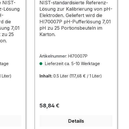
ne NIST-
NIST-standardisierte Referenz-
nz-Lösung
Lösung zur Kalibrierung von pH-
H-
Elektroden. Geliefert wird die
rd die
HI70007P pH-Pufferlösung 7,01
ung 7,01
pH zu 25 Portionsbeuteln im
t zu 25
Karton.
ton.
Artikelnummer:
HI70007P
ktage
Lieferzeit ca. 5-10 Werktage
 Liter)
Inhalt:
0.5 Liter
(117,68 € / 1 Liter)
Regulärer Preis:
58,84 €
Details