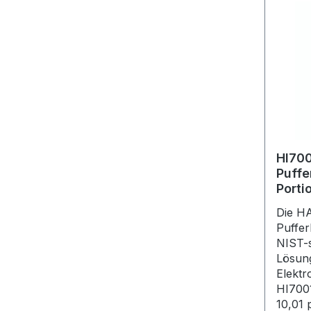
HI70
Puffe
Porti
Die H
Puffer
NIST-s
Lösung
Elektr
HI700
10,01 