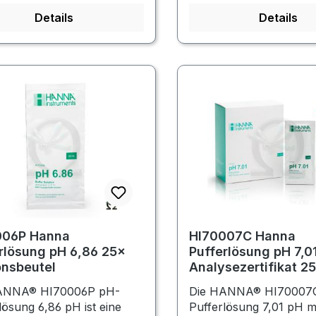
Details
Details
006P Hanna
HI70007C Hanna
rlösung pH 6,86 25×
Pufferlösung pH 7,01
onsbeutel
Analysezertifikat 2
Portionsbeutel
ANNA® HI70006P pH-
Die HANNA® HI70007
lösung 6,86 pH ist eine
Pufferlösung 7,01 pH m