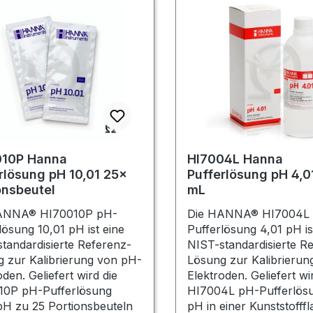
010P Hanna
HI7004L Hanna
rlösung pH 10,01 25×
Pufferlösung pH 4,0
onsbeutel
mL
ANNA® HI70010P pH-
Die HANNA® HI7004L
lösung 10,01 pH ist eine
Pufferlösung 4,01 pH is
tandardisierte Referenz-
NIST-standardisierte R
 zur Kalibrierung von pH-
Lösung zur Kalibrierun
oden. Geliefert wird die
Elektroden. Geliefert wi
10P pH-Pufferlösung
HI7004L pH-Pufferlösu
pH zu 25 Portionsbeuteln
pH in einer Kunststofffl