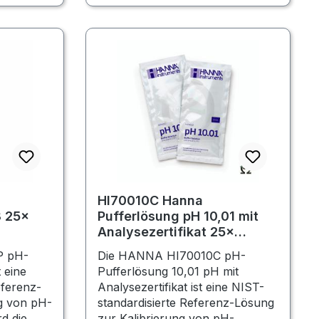
HI70010C Hanna
8 25×
Pufferlösung pH 10,01 mit
Analysezertifikat 25×
Portionsbeutel
P pH-
Die HANNA HI70010C pH-
 eine
Pufferlösung 10,01 pH mit
eferenz-
Analysezertifikat ist eine NIST-
g von pH-
standardisierte Referenz-Lösung
rd die
zur Kalibrierung von pH-