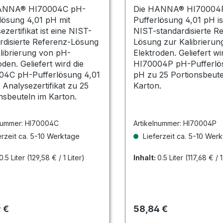
onsbeutel
ANNA® HI70004C pH-
Die HANNA® HI70004
lösung 4,01 pH mit
Pufferlösung 4,01 pH is
ezertifikat ist eine NIST-
NIST-standardisierte R
rdisierte Referenz-Lösung
Lösung zur Kalibrierun
librierung von pH-
Elektroden. Geliefert wi
oden. Geliefert wird die
HI70004P pH-Pufferlö
04C pH-Pufferlösung 4,01
pH zu 25 Portionsbeute
 Analysezertifikat zu 25
Karton.
nsbeuteln im Karton.
nummer:
HI70004C
Artikelnummer:
HI70004P
rzeit ca. 5-10 Werktage
Lieferzeit ca. 5-10 Wer
0.5 Liter
(129,58 € / 1 Liter)
Inhalt:
0.5 Liter
(117,68 € / 1
rer Preis:
Regulärer Preis:
 €
58,84 €