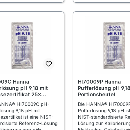
009C Hanna
HI70009P Hanna
rlösung pH 9,18 mit
Pufferlösung pH 9,1
sezertifikat 25×
Portionsbeutel
onsbeutel
ANNA® HI70009C pH-
Die HANNA® HI70009
lösung 9,18 pH mit
Pufferlösung 9,18 pH ist
ezertifikat ist eine NIST-
NIST-standardisierte R
rdisierte Referenz-Lösung
Lösung zur Kalibrierun
librierung von pH-
Elektroden. Geliefert wi