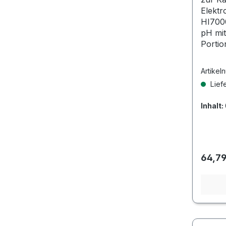
Elektr
HI700
pH mit
Portio
Artikel
Liefe
Inhalt:
Regulä
64,79