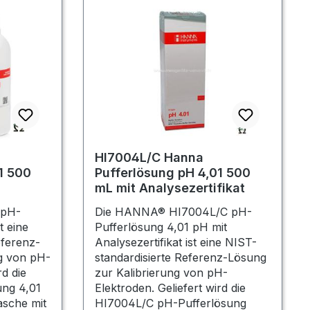
HI7004L/C Hanna
1 500
Pufferlösung pH 4,01 500
mL mit Analysezertifikat
 pH-
Die HANNA® HI7004L/C pH-
t eine
Pufferlösung 4,01 pH mit
eferenz-
Analysezertifikat ist eine NIST-
g von pH-
standardisierte Referenz-Lösung
rd die
zur Kalibrierung von pH-
ng 4,01
Elektroden. Geliefert wird die
asche mit
HI7004L/C pH-Pufferlösung