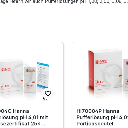
age liefern wir auch Pufferlösungen pH 1,00; 2,00; 3,06; 3,5
004C Hanna
HI70004P Hanna
rlösung pH 4,01 mit
Pufferlösung pH 4,0
sezertifikat 25×
Portionsbeutel