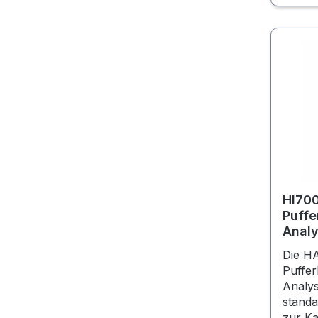
HI70
Puffe
Analy
Porti
Die H
Puffer
Analys
standa
zur Ka