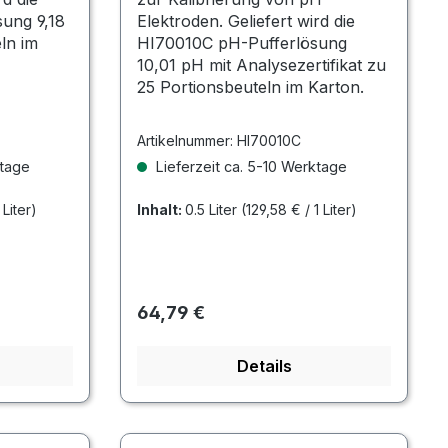
ung 9,18
Elektroden. Geliefert wird die
ln im
HI70010C pH-Pufferlösung
10,01 pH mit Analysezertifikat zu
25 Portionsbeuteln im Karton.
Artikelnummer:
HI70010C
ktage
Lieferzeit ca. 5-10 Werktage
 Liter)
Inhalt:
0.5 Liter
(129,58 € / 1 Liter)
Regulärer Preis:
64,79 €
Details