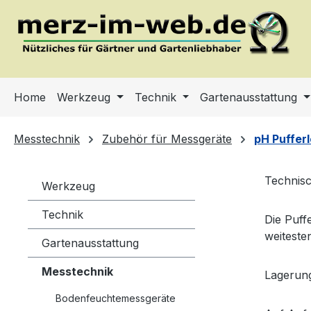
m Hauptinhalt springen
Zur Suche springen
Zur Hauptnavigation springen
Home
Werkzeug
Technik
Gartenausstattung
Messtechnik
Zubehör für Messgeräte
pH Puffer
Technis
Werkzeug
Technik
Die Puff
weiteste
Gartenausstattung
Messtechnik
Lagerung
Bodenfeuchtemessgeräte