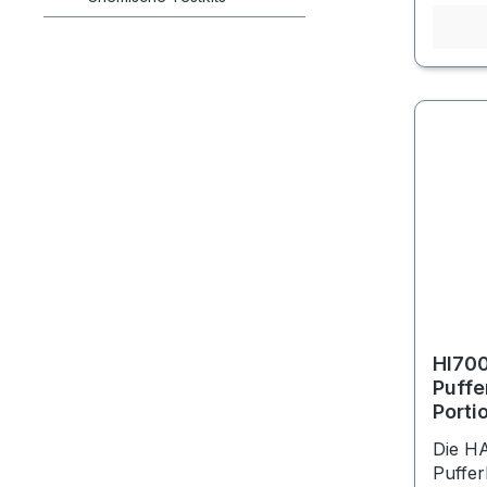
HI70
Puffe
Porti
Die H
Puffer