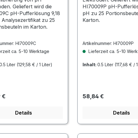
oden. Geliefert wird die
HI70009P pH-Pufferlös
09C pH-Pufferlösung 9,18
pH zu 25 Portionsbeute
 Analysezertifikat zu 25
Karton.
nsbeuteln im Karton.
nummer:
HI70009C
Artikelnummer:
HI70009P
rzeit ca. 5-10 Werktage
Lieferzeit ca. 5-10 Wer
0.5 Liter
(129,58 € / 1 Liter)
Inhalt:
0.5 Liter
(117,68 € / 1
rer Preis:
Regulärer Preis:
 €
58,84 €
Details
Details