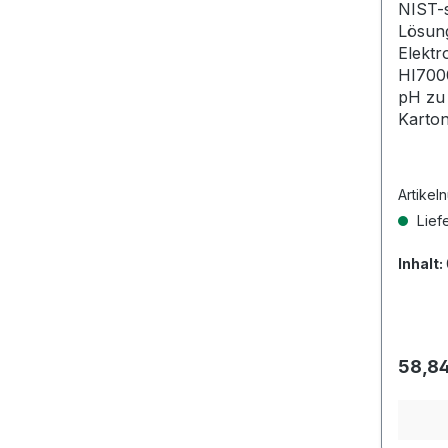
NIST-s
Lösung
Elektr
HI700
pH zu 
Karton
Artikel
Liefe
Inhalt:
Regulä
58,84