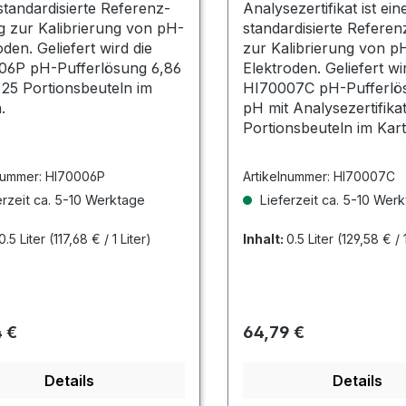
tandardisierte Referenz-
Analysezertifikat ist ei
 zur Kalibrierung von pH-
standardisierte Refere
oden. Geliefert wird die
zur Kalibrierung von p
06P pH-Pufferlösung 6,86
Elektroden. Geliefert wi
25 Portionsbeuteln im
HI70007C pH-Pufferlös
.
pH mit Analysezertifika
Portionsbeuteln im Kar
nummer:
HI70006P
Artikelnummer:
HI70007C
rzeit ca. 5-10 Werktage
Lieferzeit ca. 5-10 Wer
0.5 Liter
(117,68 € / 1 Liter)
Inhalt:
0.5 Liter
(129,58 € / 1
rer Preis:
Regulärer Preis:
 €
64,79 €
Details
Details