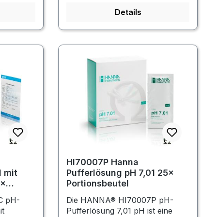
Details
HI70007P Hanna
 mit
Pufferlösung pH 7,01 25×
5×
Portionsbeutel
C pH-
Die HANNA® HI70007P pH-
it
Pufferlösung 7,01 pH ist eine