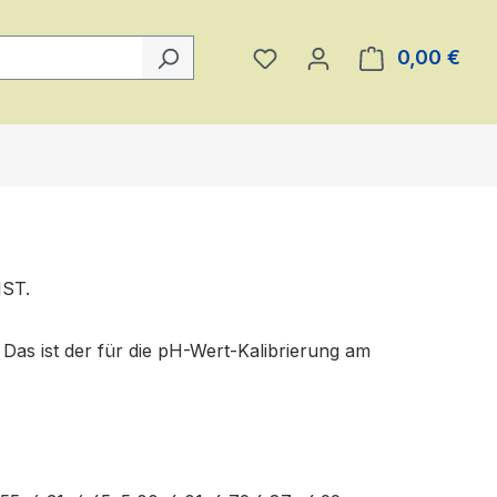
Du hast 0 Produkte auf 
0,00 €
Ware
IST.
Das ist der für die pH-Wert-Kalibrierung am