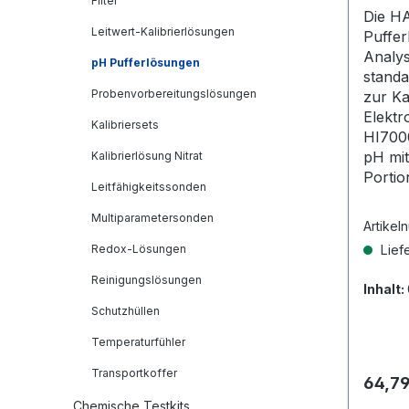
Filter
Porti
Die H
Leitwert-Kalibrierlösungen
Puffer
Analys
pH Pufferlösungen
standa
Probenvorbereitungslösungen
zur Ka
Elektr
Kalibriersets
HI700
pH mit
Kalibrierlösung Nitrat
Portio
Leitfähigkeitssonden
Multiparametersonden
Artikel
Redox-Lösungen
Liefe
Reinigungslösungen
Inhalt:
Schutzhüllen
Temperaturfühler
Transportkoffer
Regulä
64,79
Chemische Testkits