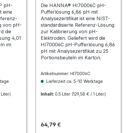
Portionsbeutel
P pH-
Die HANNA® HI70006C pH-
t eine
Pufferlösung 6,86 pH mit
eferenz-
Analysezertifikat ist eine NIST-
g von pH-
standardisierte Referenz-Lösung
rd die
zur Kalibrierung von pH-
sung 4,01
Elektroden. Geliefert wird die
ln im
HI70006C pH-Pufferlösung 6,86
pH mit Analysezertifikat zu 25
Portionsbeuteln im Karton.
Artikelnummer:
HI70006C
ktage
Lieferzeit ca. 5-10 Werktage
 Liter)
Inhalt:
0.5 Liter
(129,58 € / 1 Liter)
Regulärer Preis:
64,79 €