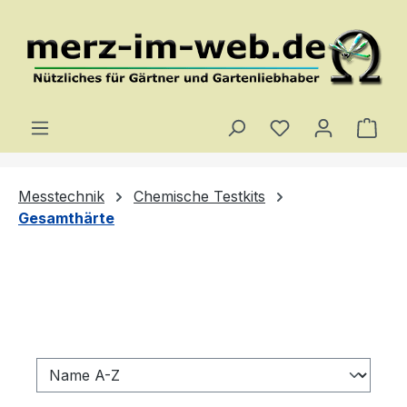
Zum Hauptinhalt springen
Du hast 0 Produ
Ware
Messtechnik
Chemische Testkits
Gesamthärte