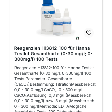
Wasserinhaltsstoffes. Signalwort:
AchtungPiktogramm:
Gefahrenhinweise:H315 Verursacht
Hautreizungen.H319 Verursacht schwere
Augenreizung.EUH031: Entwickelt bei
Berührung mit Säure giftige Gase.EUH210
Sicherheitsdatenblatt auf Anfrage
erhältlich. Sicherheitshinweise:P280:
Schutzhandschuhe, Schutzkleidung,
Reagenzien HI3812-100 für Hanna
Augenschutz und Gesichtsschutz
Testkit Gesamthärte (0-30 mg/l; 0-
tragen.P302+P352: BEI BERÜHRUNG MIT
300mg/l) 100 Tests
DER HAUT: Mit viel Wasser und Seife
waschen.P305+P351+P338: BEI KONTAKT
Reagenzien HI3812-100 für Hanna Testkit
MIT DEN AUGEN: Einige Minuten lang
Gesamthärte (0-30 mg/l; 0-300mg/l) 100
behutsam mit Wasser spülen. Eventuell
Tests Parameter: Gesamthärte
vorhandene Kontaktlinsen nach Möglichkeit
(CaCO₃)Bestimmung: TitrationMessbereich:
entfernen. Weiter spülen.P337+P313: Bei
0,0 - 30,0 mg/l CaCO₃; 0 - 300 mg/l
anhaltender Augenreizung: Ärztlichen Rat
CaCO₃Auflösung: 0,3 mg/l (Messbereich
einholen / ärztliche Hilfe hinzuziehen.
0,0 - 30,0 mg/l) bzw. 3 mg/l (Messbereich
Download Sicherheitsdatenblatt für Hanna
0 - 300 mg/l)Methode: EDTAMögliche
Calmagit-Lösung Download
Anzahl der Tests: 100 Titrimetrische