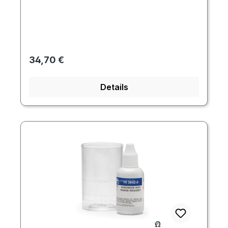
Regulärer Preis:
34,70 €
Details