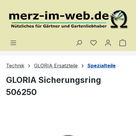
Zum Hauptinhalt springen
Du hast 0 Produ
Ware
Technik
GLORIA Ersatzteile
Spezialteile
GLORIA Sicherungsring
506250
Bildergalerie überspringen