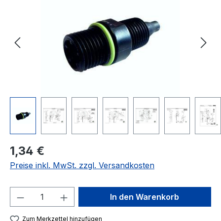
Regulärer Preis:
1,34 €
Preise inkl. MwSt. zzgl. Versandkosten
Produkt Anzahl: Gib den gewünschten We
In den Warenkorb
Zum Merkzettel hinzufügen