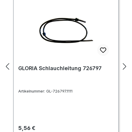
GLORIA Schlauchleitung 726797
Artikelnummer:
GL-726797.1111
Regulärer Preis:
5,56 €