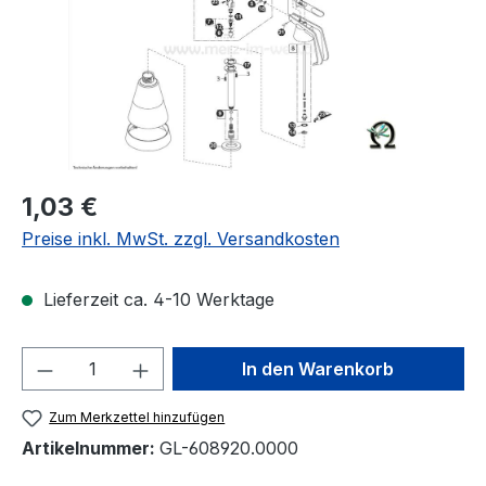
Regulärer Preis:
1,03 €
Preise inkl. MwSt. zzgl. Versandkosten
Lieferzeit ca. 4-10 Werktage
Produkt Anzahl: Gib den gewünschten We
In den Warenkorb
Zum Merkzettel hinzufügen
Artikelnummer:
GL-608920.0000