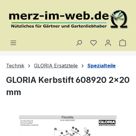
Zum Hauptinhalt springen
Du hast 0 Produ
Ware
Technik
GLORIA Ersatzteile
Spezialteile
GLORIA Kerbstift 608920 2×20
mm
Bildergalerie überspringen