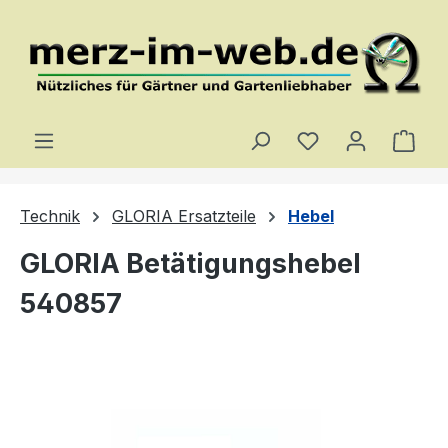
Zum Hauptinhalt springen
Du hast 0 Produ
Ware
Technik
GLORIA Ersatzteile
Hebel
GLORIA Betätigungshebel
540857
Bildergalerie überspringen