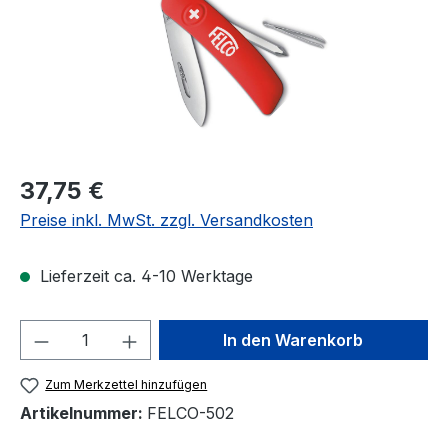
Regulärer Preis:
37,75 €
Preise inkl. MwSt. zzgl. Versandkosten
Lieferzeit ca. 4-10 Werktage
Produkt Anzahl: Gib den gewünschten We
In den Warenkorb
Zum Merkzettel hinzufügen
Artikelnummer:
FELCO-502