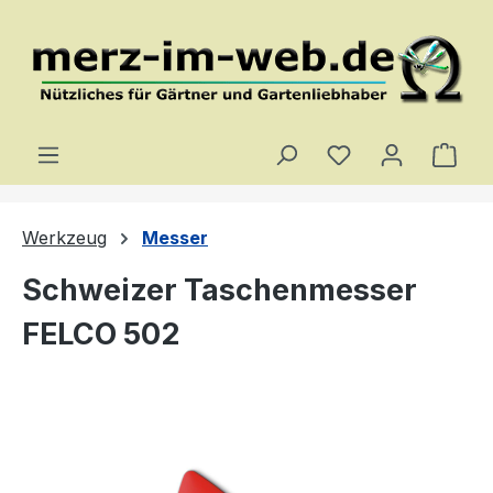
Zum Hauptinhalt springen
Du hast 0 Produ
Ware
Werkzeug
Messer
Schweizer Taschenmesser
FELCO 502
Bildergalerie überspringen