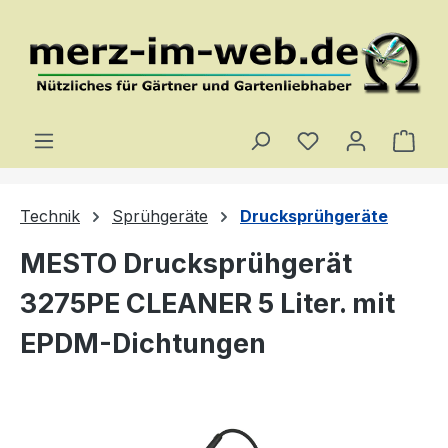
Zum Hauptinhalt springen
Du hast 0 Produ
Ware
Technik
Sprühgeräte
Drucksprühgeräte
MESTO Drucksprühgerät
3275PE CLEANER 5 Liter. mit
EPDM-Dichtungen
Bildergalerie überspringen