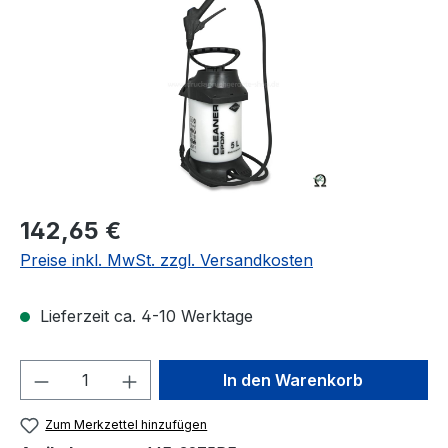
Regulärer Preis:
142,65 €
Preise inkl. MwSt. zzgl. Versandkosten
Lieferzeit ca. 4-10 Werktage
Produkt Anzahl: Gib den gewünschten We
In den Warenkorb
Zum Merkzettel hinzufügen