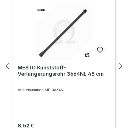
MESTO Kunststoff-
Verlängerungsrohr 3664NL 45 cm
Artikelnummer:
ME-3664NL
Regulärer Preis:
8,52 €