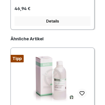
Regulärer Preis:
46,94 €
Details
Produktgalerie überspringen
Ähnliche Artikel
Tipp