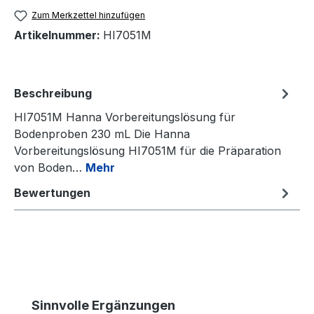
Zum Merkzettel hinzufügen
Artikelnummer:
HI7051M
Beschreibung
HI7051M Hanna Vorbereitungslösung für
Bodenproben 230 mL Die Hanna
Vorbereitungslösung HI7051M für die Präparation
von Boden…
Mehr
Bewertungen
Produktgalerie überspringen
Sinnvolle Ergänzungen