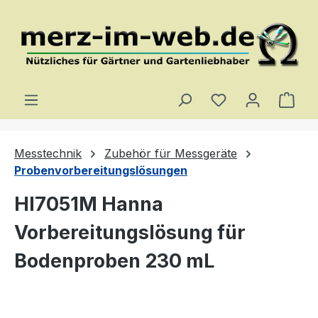
Zum Hauptinhalt springen
Du hast 0 Produ
Ware
Messtechnik
Zubehör für Messgeräte
Probenvorbereitungslösungen
HI7051M Hanna
Vorbereitungslösung für
Bodenproben 230 mL