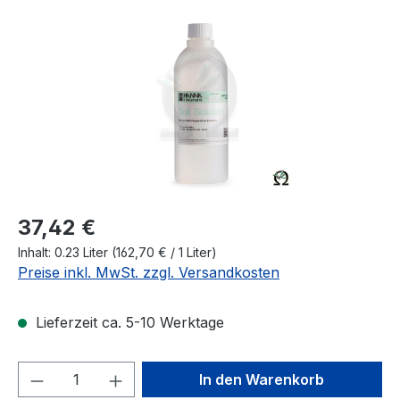
Bildergalerie überspringen
Regulärer Preis:
37,42 €
Inhalt:
0.23 Liter
(162,70 € / 1 Liter)
Preise inkl. MwSt. zzgl. Versandkosten
Lieferzeit ca. 5-10 Werktage
Produkt Anzahl: Gib den gewünschten We
In den Warenkorb