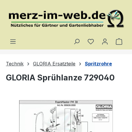
Zum Hauptinhalt springen
Du hast 0 Produ
Ware
Technik
GLORIA Ersatzteile
Spritzrohre
GLORIA Sprühlanze 729040
Bildergalerie überspringen