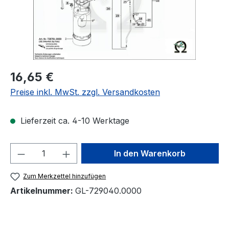
Regulärer Preis:
16,65 €
Preise inkl. MwSt. zzgl. Versandkosten
Lieferzeit ca. 4-10 Werktage
Produkt Anzahl: Gib den gewünschten We
In den Warenkorb
Zum Merkzettel hinzufügen
Artikelnummer:
GL-729040.0000