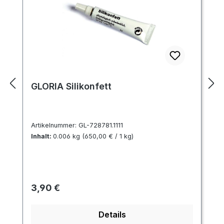
GLORIA Silikonfett
Artikelnummer:
GL-728781.1111
Inhalt:
0.006 kg
(650,00 € / 1 kg)
Regulärer Preis:
3,90 €
Details