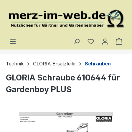
Zum Hauptinhalt springen
Du hast 0 Produ
Ware
Technik
GLORIA Ersatzteile
Schrauben
GLORIA Schraube 610644 für
Gardenboy PLUS
Bildergalerie überspringen