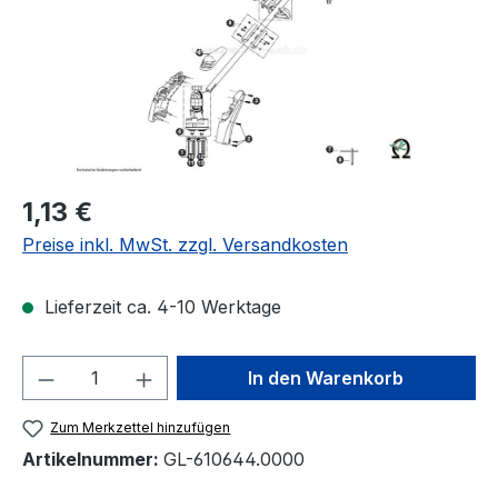
Regulärer Preis:
1,13 €
Preise inkl. MwSt. zzgl. Versandkosten
Lieferzeit ca. 4-10 Werktage
Produkt Anzahl: Gib den gewünschten We
In den Warenkorb
Zum Merkzettel hinzufügen
Artikelnummer:
GL-610644.0000