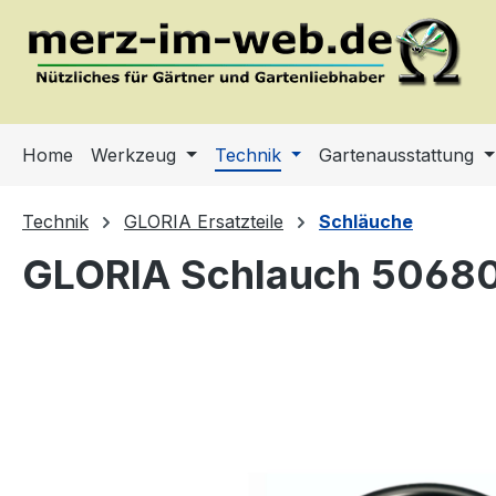
m Hauptinhalt springen
Zur Suche springen
Zur Hauptnavigation springen
Home
Werkzeug
Technik
Gartenausstattung
Technik
GLORIA Ersatzteile
Schläuche
GLORIA Schlauch 5068
Bildergalerie überspringen