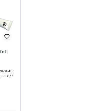
fett
8781.1111
,00 € / 1