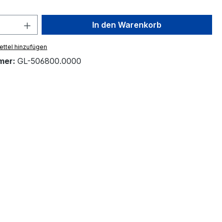
 Anzahl: Gib den gewünschten Wert ein 
In den Warenkorb
ttel hinzufügen
mer:
GL-506800.0000