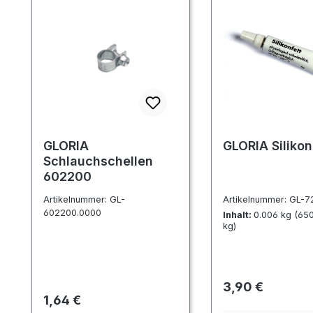
GLORIA
GLORIA Silikon
Schlauchschellen
602200
Artikelnummer:
GL-
Artikelnummer:
GL-72
602200.0000
Inhalt:
0.006 kg
(650
kg)
Regulärer Preis:
3,90 €
Regulärer Preis:
1,64 €