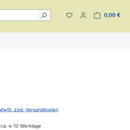
Du hast 0 Produkte auf 
0,00 €
Ware
eis:
. MwSt. zzgl. Versandkosten
t ca. 4-10 Werktage