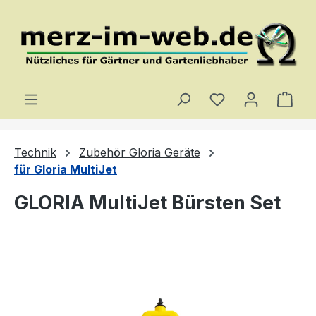
Zum Hauptinhalt springen
Du hast 0 Produ
Ware
Technik
Zubehör Gloria Geräte
für Gloria MultiJet
GLORIA MultiJet Bürsten Set
Bildergalerie überspringen