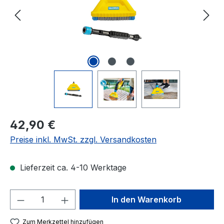
Regulärer Preis:
42,90 €
Preise inkl. MwSt. zzgl. Versandkosten
Lieferzeit ca. 4-10 Werktage
Produkt Anzahl: Gib den gewünschten We
In den Warenkorb
Zum Merkzettel hinzufügen