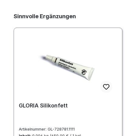
Produktgalerie überspringen
Sinnvolle Ergänzungen
GLORIA Silikonfett
Artikelnummer:
GL-728781.1111
Inhalt:
0.006 kg
(650,00 € / 1 kg)