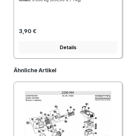
Regulärer Preis:
3,90 €
Details
Produktgalerie überspringen
Ähnliche Artikel