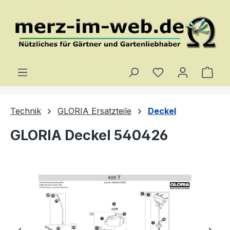
Zum Hauptinhalt springen
Du hast 0 Produ
Ware
Technik
GLORIA Ersatzteile
Deckel
GLORIA Deckel 540426
Bildergalerie überspringen