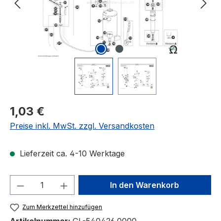
Regulärer Preis:
1,03 €
Preise inkl. MwSt. zzgl. Versandkosten
Lieferzeit ca. 4-10 Werktage
Produkt Anzahl: Gib den gewünschten We
In den Warenkorb
Zum Merkzettel hinzufügen