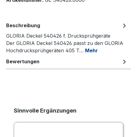
Artikelnummer:
GL-540426.0000
Beschreibung
GLORIA Deckel 540426 f. Drucksprühgeräte
Der GLORIA Deckel 540426 passt zu den GLORIA
Hochdrucksprühgeräten 405 T…
Mehr
Bewertungen
Produktgalerie überspringen
Sinnvolle Ergänzungen