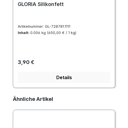
GLORIA Silikonfett
Artikelnummer:
GL-728781.1111
Inhalt:
0.006 kg
(650,00 € / 1 kg)
Regulärer Preis:
3,90 €
Details
Produktgalerie überspringen
Ähnliche Artikel